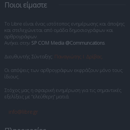
Ποιοι είμαστε
Το Libre είναι ένας ιστότοπος ενημέρωσης και άποψης
και στελεχώνεται από ομάδα δημοσιογράφων και
αρθρογράφων.
Ανήκει στην
SP COM Media @Communcations
.
Διευθυντής Σύνταξης:
Παναγιώτης Ι. Δρίβας
.
Οι απόψεις των αρθρογράφων εκφράζουν μόνο τους
ίδιους.
Στόχος μας η σφαιρική ενημέρωση για τις σημαντικές
εξελίξεις με “ελεύθερη” ματιά.
info@libre.gr