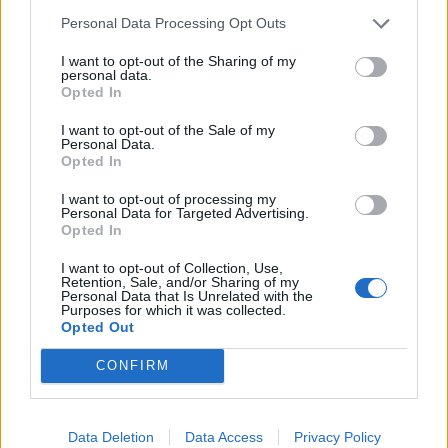
υπουργείου Υγείας κ Σωτήρης Τσιόδρας.
Personal Data Processing Opt Outs
I want to opt-out of the Sharing of my
Facebook
Share on X
Bluesky
personal data.
Opted In
Email
Copy Link
I want to opt-out of the Sale of my
Personal Data.
Opted In
Tags:
αχεπα
κοροναιος
I want to opt-out of processing my
Personal Data for Targeted Advertising.
Σχετικά Άρθρα
Opted In
I want to opt-out of Collection, Use,
Retention, Sale, and/or Sharing of my
Personal Data that Is Unrelated with the
Purposes for which it was collected.
Opted Out
CONFIRM
Data Deletion
Data Access
Privacy Policy