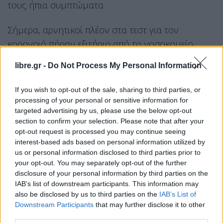
τους ήπια συμπτώματα.
Σήμερα, αρνητικοί πλέον στα τεστ για τον
κορονοιό πήραν εξιτήριο από το νοσοκομείο
καθώς συμπληρώθηκαν οι 14 ημέρες νοσηλείας
libre.gr -
Do Not Process My Personal Information
που προβλέπονται στους ασθενείς σύμφωνα με
το Πρωτόκολλο του Παγκόσμιου Οργανισμού
If you wish to opt-out of the sale, sharing to third parties, or
Υγείας.
processing of your personal or sensitive information for
targeted advertising by us, please use the below opt-out
Σύμφωνα με πληροφορίες από το ΑΧΕΠΑ τους
section to confirm your selection. Please note that after your
opt-out request is processed you may continue seeing
δόθηκαν σχετικές οδηγίες που αφορούν ένα
interest-based ads based on personal information utilized by
χρονικό διάστημα παραμονής λίγων ημερών στο
us or personal information disclosed to third parties prior to
σπίτι τους έτσι όπως ορίζει το σχετικό
your opt-out. You may separately opt-out of the further
disclosure of your personal information by third parties on the
πρωτόκολλο του ΠΟΥ ενώ τα ευχάριστα νέα για
IAB’s list of downstream participants. This information may
τους πρώτους δύο ασθενείς που θεραπεύτηκαν
also be disclosed by us to third parties on the
IAB’s List of
από τον κορονοϊό, ανακοίνωσε κατά την διάρκεια
Downstream Participants
that may further disclose it to other
third parties.
της καθημερινής ενημέρωσης, ο εκπρόσωπος του