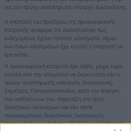
για τον πρώην αναπληρωτή υπουργό Δικαιοσύνης.
Η επιστολή του προέδρου της προανακριτικής
επιτροπής αναφέρει ότι διαπιστώθηκε πως
ενδεχομένως έχουν τελεστεί αδικήματα, πέραν
των όσων αδικημάτων έχει εντολή η επιτροπή να
ερευνήσει.
Η προανακριτική επιτροπή έχει λάβει, μέχρι τώρα,
εντολή από την ολομέλεια να διερευνήσει εάν ο
πρώην αναπληρωτής υπουργός Δικαιοσύνης,
Δημήτρης Παπαγγελόπουλος, κατά την άσκηση
των καθηκόντων του, παρενέβη στο έργο
δικαστικών λειτουργών και εάν πίεσε
συγκεκριμένους δικαστικούς λειτουργούς,
προκειμένου να ασκήσουν διώξεις, χωρίς στοιχεία,