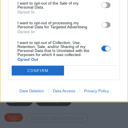
I want to opt-out of the Sale of my
τουλάχιστον βουλευτές. Στη συνέχεια θα οριστεί
Personal Data.
Opted In
συζήτηση και ψηφοφορία επί της προτάσεως.
I want to opt-out of processing my
Και η μήνυση Καμμένου σε βάρος Κοτζιά
Personal Data for Targeted Advertising.
Opted In
Στη Βουλή διαβιβάστηκε, με βάση το άρθρο 86
I want to opt-out of Collection, Use,
Retention, Sale, and/or Sharing of my
του Συντάγματος, η δικογραφία για τη μήνυση
Personal Data that Is Unrelated with the
Purposes for which it was collected.
που είχε καταθέσει ο Πάνος Καμμένος σε βάρος
Opted Out
του Νίκου Κοτζιά, για θέματα του υπουργείου
CONFIRM
Εξωτερικών.
Facebook
Share on X
Bluesky
Data Deletion
Data Access
Privacy Policy
Email
Copy Link
Tags:
δημήτρης παπαγγελόπουλος