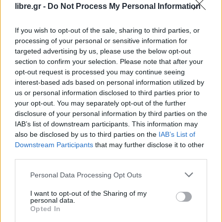
και να καταστήσουν κατηγορούμενους πολιτικούς
libre.gr -
Do Not Process My Personal Information
αντιπάλους της προηγούμενης κυβέρνησης, για
την υπόθεση Novartis. Η έρευνα της Επιτροπής
If you wish to opt-out of the sale, sharing to third parties, or
processing of your personal or sensitive information for
Προκαταρκτικής Εξέτασης αφορά στο αδικήμα
targeted advertising by us, please use the below opt-out
της ηθικής αυτουργίας, στο αδίκημα της
section to confirm your selection. Please note that after your
κατάχρησης εξουσίας κατά φυσική αυτουργία και
opt-out request is processed you may continue seeing
interest-based ads based on personal information utilized by
άμεση συνέργεια δικαστικών λειτουργών, της
us or personal information disclosed to third parties prior to
πρόκλησης και προσφοράς για τη τέλεση
your opt-out. You may separately opt-out of the further
εγκλήματος, της ηθικής αυτουργίας σε παράβαση
disclosure of your personal information by third parties on the
IAB’s list of downstream participants. This information may
καθήκοντος και παράβαση καθήκοντος και της
also be disclosed by us to third parties on the
IAB’s List of
ηθικής αυτουργίας σε ψευδή κατάθεση.
Downstream Participants
that may further disclose it to other
third parties.
Με βάση το Σύνταγμα και τον Κανονισμό της
Personal Data Processing Opt Outs
Βουλής, και μετά τη γνώμη που διατύπωσε η
επιστημονική υπηρεσία, για τη διεύρυνση του
I want to opt-out of the Sharing of my
personal data.
κατηγορητηρίου, θα πρέπει να υποβληθεί
Opted In
πρόταση που θα υπογράφεται από 30