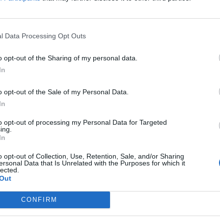
 Ολυμπιακό όσο και στην Αγγλία
 ημέρες ο ιδιοκτήτης των
l Data Processing Opt Outs
o opt-out of the Sharing of my personal data.
ήρθε σε επαφή με μέλος του ποδοσφαιρικού
In
 Ελλάδα. Παρόλα αυτά, παίκτες και προπονητές
τον κορονοϊό.
o opt-out of the Sale of my Personal Data.
In
to opt-out of processing my Personal Data for Targeted
ing.
D-19 έγιναν γνωστά το πρωί της Τετάρτης (11/3)
In
αθαρός από τον κορονοϊό.
o opt-out of Collection, Use, Retention, Sale, and/or Sharing
ersonal Data that Is Unrelated with the Purposes for which it
lected.
Out
CONFIRM
 τις απαραίτητες ιατρικές εξετάσεις που