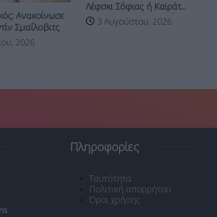
Λέφσκι Σόφιας ή Καϊράτ...
Χα
ός: Ανακοίνωσε
3 Αυγούστου, 2026
ια
ντίν Σμαΐλοβιτς
κα
ίου, 2026
στ
Πληροφορίες
Ταυτότητα
Πολιτική απορρήτου
Όροι χρήσης
ns
.