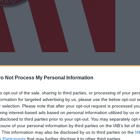
o Not Process My Personal Information
Bluesky
Email
Copy Link
to opt-out of the sale, sharing to third parties, or processing of your per
 στον κορονοϊό, μετά από τις
formation for targeted advertising by us, please use the below opt-out s
r selection. Please note that after your opt-out request is processed y
ιναν, λόγω του Βαγγέλη Μαρινάκη. Ο
eing interest-based ads based on personal information utilized by us or
στό το μεσημέρι της Τρίτης
disclosed to third parties prior to your opt-out. You may separately opt-
losure of your personal information by third parties on the IAB’s list of
ικός στον κορονοϊό, γεγονός που
. This information may also be disclosed by us to third parties on the
IA
Participants
that may further disclose it to other third parties.