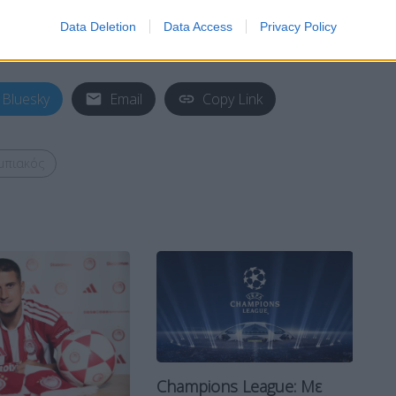
ρικού τμήματος, τα διοικητικά στελέχη και το
Data Deletion
Data Access
Privacy Policy
ά για τον ιό COVID-19.”
Bluesky
Email
Copy Link
μπιακός
Champions League: Με