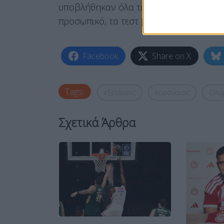
υποβλήθηκαν όλα τα μέλη του ποδοσφαι
προσωπικό, τα τεστ βγήκαν όλα​ αρνητικ
Facebook
Share on X
Tags:
εξετάσεις
κοροναιος
Ολυ
Σχετικά Άρθρα