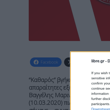
libre.gr -
D
Facebook
Share on X
If you wish 
“Καθαρός” βγήκε ο Ολυμπιακός
sensitive in
confirm you
απαραίτητες εξετάσεις που έγ
continue se
Βαγγέλης Μαρινάκης έκανε γνω
information 
further disc
(10.03.2020) πως βρέθηκε θετ
participants
Downstream 