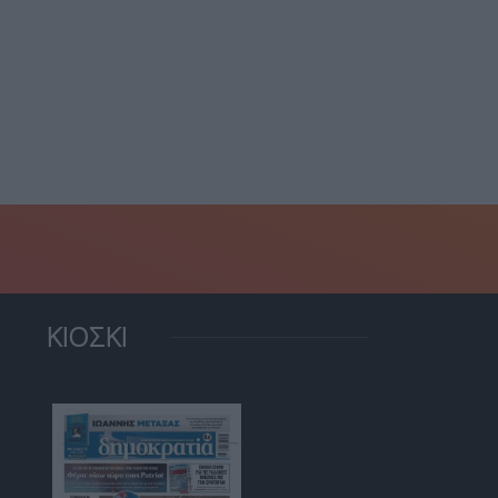
ολλανδική Ναϊμέγκεν
νιά: Σύλληψη
κληρώθηκε...
τροδικαστή και
20 Ιουλίου, 2026
θηγητή Τοξικολογίας
α...
23 Ιουλίου, 2026
ΚΙΟΣΚΙ