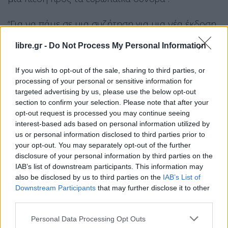
“Για να πάμε σε μια συζήτηση για μια νέα έκδοση
της συμφωνίας του 2016 πρέπει να υπάρξει
libre.gr -
Do Not Process My Personal Information
μεγάλη περίοδος εκτόνωσης. Να φύγουν από τα
σύνορα οι άνθρωποι τις ελπίδες των οποίων
If you wish to opt-out of the sale, sharing to third parties, or
εκμεταλλεύτηκε ο Ερντογάν. Να πάρει πίσω όσους
processing of your personal or sensitive information for
targeted advertising by us, please use the below opt-out
πέρασαν με αυτή τη σκόπιμη πολιτική. Σε μια νέα
section to confirm your selection. Please note that after your
συμφωνία όταν έχει υπάρξει η εμπειρία αυτών των
opt-out request is processed you may continue seeing
ημερών ορισμένα πρέπει να αλλάξουν. Η Frontex
interest-based ads based on personal information utilized by
us or personal information disclosed to third parties prior to
να μην συνεργάζεται μόνο με την Ελλάδα, αλλά
your opt-out. You may separately opt-out of the further
να υπάρξουν κοινές περιπολίες τουρκικής
disclosure of your personal information by third parties on the
ακτοφυλακής και Frontex στο έδαφος και το
IAB’s list of downstream participants. This information may
also be disclosed by us to third parties on the
IAB’s List of
μήκος των τουρκικών ακτών, αυτό θα ήταν
Downstream Participants
that may further disclose it to other
εγγύηση. Αμφιβάλω ότι θα το δεχθεί η τουρκική
third parties.
πλευρά” είπε ακόμα ο αναπληρωτής υπ.
Personal Data Processing Opt Outs
Μετανάστευσης.