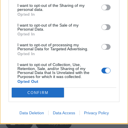
I want to opt-out of the Sharing of my
Στο ερώτημα, δε, αν ο Ερντογάν θα σκληρύνει τη
personal data.
Opted In
στάση του στα σύνορα τις επόμενες ώρες μετά τα
όσα συνέβησαν στις Βρυξέλλες τη Δευτέρα ο
I want to opt-out of the Sale of my
Personal Data.
Γιώργος Κουμουτσάκος απάντησε “δεν μπορώ να
Opted In
αποκλείσω τίποτα”.
I want to opt-out of processing my
Personal Data for Targeted Advertising.
Opted In
Σύμφωνα με τον ίδιο, τέλος, ο Κυριάκος
Μητσοτάκης έθεσε στην Άνγκελα Μέρκελ “με
I want to opt-out of Collection, Use,
Retention, Sale, and/or Sharing of my
έμφαση το θέμα της ουσιαστικής αλληλεγγύης”,
Personal Data that Is Unrelated with the
Purposes for which it was collected.
διευκρινίζοντας ότι “δεν είναι εύκολο όταν
Opted Out
υπάρχει άρνηση των χωρών του Βίζεγκραντ για
CONFIRM
κάθετη κατανομή των μεταναστών”.
Facebook
Share on X
Bluesky
Data Deletion
Data Access
Privacy Policy
Email
Copy Link