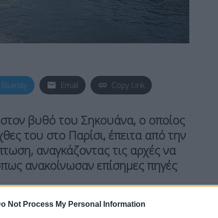
Bluesky
Email
Copy Link
 στον βυθό του Σηκουάνα, ο οποίος
χθες του στο Παρίσι, έπειτα από την
τωση, αναγκάζοντας τις αρχές να
όπως ανακοίνωσαν επίσημες πηγές
o Not Process My Personal Information
λθε κατά 4.2 μ. στον σταθμό μέτρησης του