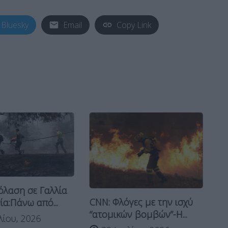
Bluesky
Email
Copy Link
όλαση σε Γαλλία
Γα
CNN: Φλόγες με την ισχύ
ία:Πάνω από...
στ
“ατομικών βομβών”-Η...
λίου, 2026