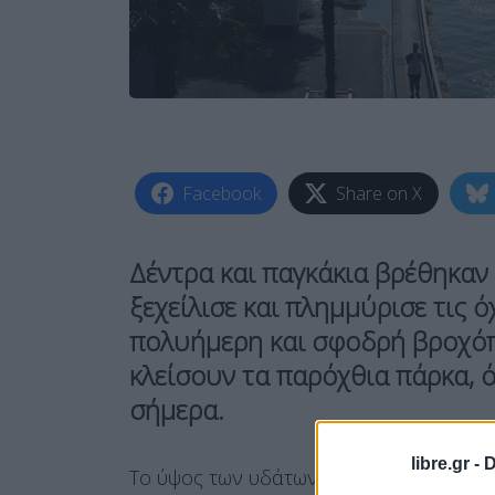
Facebook
Share on X
Δέντρα και παγκάκια βρέθηκαν
ξεχείλισε και πλημμύρισε τις ό
πολυήμερη και σφοδρή βροχόπ
κλείσουν τα παρόχθια πάρκα, 
σήμερα.
libre.gr -
D
Το ύψος των υδάτων στον Σηκουάνα ανή