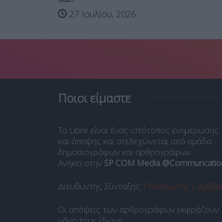
026
27 Ιουλίου, 2026
Ποιοι είμαστε
Το Libre είναι ένας ιστότοπος ενημέρωσης
και άποψης και στελεχώνεται από ομάδα
δημοσιογράφων και αρθρογράφων.
Ανήκει στην
SP COM Media @Communcatio
Διευθυντής Σύνταξης:
Παναγιώτης Ι. Δρίβα
Οι απόψεις των αρθρογράφων εκφράζουν
μόνο τους ίδιους.