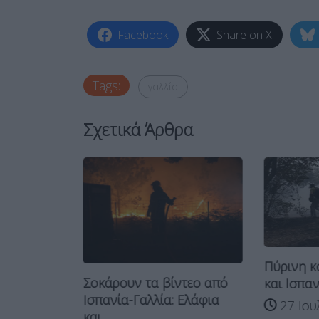
Facebook
Share on X
Tags:
γαλλία
Σχετικά Άρθρα
Πύρινη κ
ς από
Σοκάρουν τα βίντεο από
και Ισπαν
ρι στο...
Ισπανία-Γαλλία: Ελάφια
27 Ιου
και...