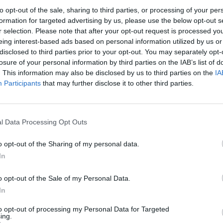
από τη συνήθη στάθμη του, πλημμυρίζοντας τις
to opt-out of the sale, sharing to third parties, or processing of your per
τας την κυκλοφορία των ποδηλάτων και τους
formation for targeted advertising by us, please use the below opt-out s
r selection. Please note that after your opt-out request is processed y
μους της πρωτεύουσας.
eing interest-based ads based on personal information utilized by us or
disclosed to third parties prior to your opt-out. You may separately opt-
losure of your personal information by third parties on the IAB’s list of
. This information may also be disclosed by us to third parties on the
IA
ά τουριστικά πλοιάρια Bateaux Mouches
Participants
that may further disclose it to other third parties.
ιάρια έχουν σταματήσει τις διαδρομές τους και
ο, καθώς η πλημμύρα στην προκυμαία της
ση στους τουρίστες.
l Data Processing Opt Outs
 διάσημο άγαλμα στην Αλμά που αποτελεί ένα
o opt-out of the Sharing of my personal data.
, είδε τα νερά να φθάνουν στους αστραγάλους
In
ελεί και το όριο για να κηρυχθεί ο ποταμός μη
o opt-out of the Sale of my Personal Data.
In
to opt-out of processing my Personal Data for Targeted
ing.