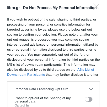
Η λήψη αυτών των μέτρων, όπως και η απόφαση
libre.gr -
Do Not Process My Personal Information
για την μη συμμετοχή στην τέλεση της Θείας
Λειτουργίας από τον ίδιο τον πάπα που γίνεται
If you wish to opt-out of the sale, sharing to third parties, or
processing of your personal or sensitive information for
στο παρεκκλήσι της Αγίας Μάρθας, είναι τα
targeted advertising by us, please use the below opt-out
κυριότερα από τα μέτρα πρόληψης κατά του
section to confirm your selection. Please note that after your
κορωναϊού.
opt-out request is processed you may continue seeing
interest-based ads based on personal information utilized by
us or personal information disclosed to third parties prior to
Τέλος, στην ίδια λογική, κλειστά θα παραμείνουν
your opt-out. You may separately opt-out of the further
μέχρι νεοτέρας και τα αρχεία του Βατικανού
disclosure of your personal information by third parties on the
IAB’s list of downstream participants. This information may
Facebook
Share on X
Bluesky
also be disclosed by us to third parties on the
IAB’s List of
Downstream Participants
that may further disclose it to other
third parties.
Email
Copy Link
Personal Data Processing Opt Outs
Tags:
Βατικανό
κορωναϊός
I want to opt-out of the Sharing of my
personal data.
Πάπας Φραγκίσκος
Opted In