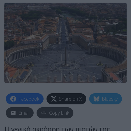
Facebook
Share on X
Bluesky
Email
Copy Link
Η γενική ακρόαση των πιστών της