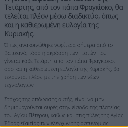
Τετάρτης, από τον πάπα Φραγκίσκο, θα
τελείται πλέον μέσω διαδικτύο, όπως
και η καθιερωμένη ευλογία της
Κυριακής.
Όπως ανακοινώθηκε νωρίτερα σήμερα από το
Βατικανό, τόσο η ακρόαση των πιστών που
γίνεται κάθε Τετάρτη από τον πάπα Φραγκίσκο,
όσο και η καθιερωμένη ευλογία της Κυριακής, θα
τελούνται πλέον με την χρήση των νέων
τεχνολογιών.
Στόχος της απόφασης αυτής, είναι να μην
δημιουργούνται ουρές στην είσοδο της πλατείας
του Αγίου Πέτερου, καθώς και στις πύλες της Αγίας
Έδρας εξαιτίας των ελέγχων της αστυνομίας.