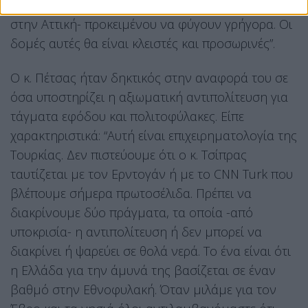
έγινε η επιλογή των Σερρών και μιας περιοχής
στην Αττική- προκειμένου να φύγουν γρήγορα. Οι
δομές αυτές θα είναι κλειστές και προσωρινές”.
Ο κ. Πέτσας ήταν δηκτικός στην αναφορά του σε
όσα υποστηρίζει η αξιωματική αντιπολίτευση για
τάγματα εφόδου και πολιτοφύλακες. Είπε
χαρακτηριστικά: “Αυτή είναι επιχειρηματολογία της
Τουρκίας. Δεν πιστεύουμε ότι ο κ. Τσίπρας
ταυτίζεται με τον Ερντογάν ή με το CNN Turk που
βλέπουμε σήμερα πρωτοσέλιδα. Πρέπει να
διακρίνουμε δύο πράγματα, τα οποία -από
υποκρισία- η αντιπολίτευση ή δεν μπορεί να
διακρίνει ή ψαρεύει σε θολά νερά. Το ένα είναι ότι
η Ελλάδα για την άμυνά της βασίζεται σε έναν
βαθμό στην Εθνοφυλακή. Όταν μιλάμε για τον