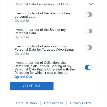
όσοι εισέρχονται παράνομα στη χώρα. “Σκοπός
Personal Data Processing Opt Outs
είναι να γίνεται άμεση επιστροφή στις χώρες
I want to opt-out of the Sharing of my
προέλευσης. Γι’ αυτό τον λόγο ένα από τα
personal data.
Opted In
ζητήματα που θέτουμε στους εταίρους μας
αφορά την ενεργοποίηση του άρθρου 78 παρ. 3
I want to opt-out of the Sale of my
Personal Data.
της Συνθήκης. Τη διπλωματική στήριξη- όχι μόνο
Opted In
τα μέσα και το προσωπικό- ώστε όταν θα έχουμε
I want to opt-out of processing my
εντοπίσει 100, 200, 300 ανθρώπους από το
Personal Data for Targeted Advertising.
Opted In
Αφγανιστάν για παράδειγμα, να μην είναι μόνο ο
Έλληνας Πρέσβης που θα σηκώνει το τηλέφωνο
I want to opt-out of Collection, Use,
Retention, Sale, and/or Sharing of my
και θα ζητάει μια πτήση για να επιστρέψουν αυτοί
Personal Data that Is Unrelated with the
Purposes for which it was collected.
οι άνθρωποι στη χώρα τους, αλλά να είναι όλη η
Opted Out
ΕΕ που θα το ζητάει, για να πετύχουμε την άμεση
CONFIRM
επιστροφή. Οι άνθρωποι που πέρασαν μετά την
Κυριακή θα μεταφερθούν σε κέντρα που θα
δημιουργηθούν κοντά σε αεροδρόμιο -για αυτό
Data Deletion
Data Access
Privacy Policy