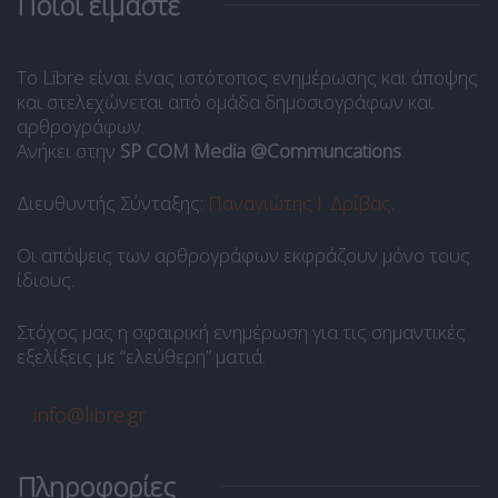
Ποιοι είμαστε
Το Libre είναι ένας ιστότοπος ενημέρωσης και άποψης
και στελεχώνεται από ομάδα δημοσιογράφων και
αρθρογράφων.
Ανήκει στην
SP COM Media @Communcations
.
Διευθυντής Σύνταξης:
Παναγιώτης Ι. Δρίβας
.
Οι απόψεις των αρθρογράφων εκφράζουν μόνο τους
ίδιους.
Στόχος μας η σφαιρική ενημέρωση για τις σημαντικές
εξελίξεις με “ελεύθερη” ματιά.
info@libre.gr
Πληροφορίες