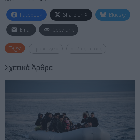
Facebook
Share on X
Bluesky
Email
Copy Link
Tags:
προσφυγικό
στέλιος πέτσας
Σχετικά Άρθρα