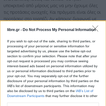
υποκριτικό από μέρους μας να μην έχουμε όλες
τις προτάσεις ανοιχτές. Και πράγματι είναι όλες οι
προτάσεις στο τραπέζι. Αν κάποιος διαφωνεί με
τις προτάσεις που έχουμε κάνει, ας προτείνει
libre.gr -
Do Not Process My Personal Information
κάποια εναλλακτική, αρκεί να είναι βιώσιμη και να
πληροί τις προϋποθέσεις που έχουμε βάλει. Να
If you wish to opt-out of the sale, sharing to third parties, or
έχει ικανή έκταση, να μπορεί να φιλοξενήσει
processing of your personal or sensitive information for
υγειονομικές μονάδες, να παρέχονται όλες τις
targeted advertising by us, please use the below opt-out
section to confirm your selection. Please note that after your
προϋποθέσεις ασφαλείας. Επομένως όλα είναι
opt-out request is processed you may continue seeing
πάνω στο τραπέζι. Όταν υπάρχουν έκτακτες
interest-based ads based on personal information utilized by
καταστάσεις σκεφτόμαστε οποιαδήποτε έκτακτη
us or personal information disclosed to third parties prior to
your opt-out. You may separately opt-out of the further
λύση δίνει διέξοδο στο πρόβλημα. Όποια δομή
disclosure of your personal information by third parties on the
κατασκευαστεί θα είναι κλειστή”.
IAB’s list of downstream participants. This information may
also be disclosed by us to third parties on the
IAB’s List of
Εκτενή αναφορά έκανε ο κυβερνητικός
Downstream Participants
that may further disclose it to other
εκπρόσωπος στο πώς αντιμετωπίζονται στο εξής
third parties.