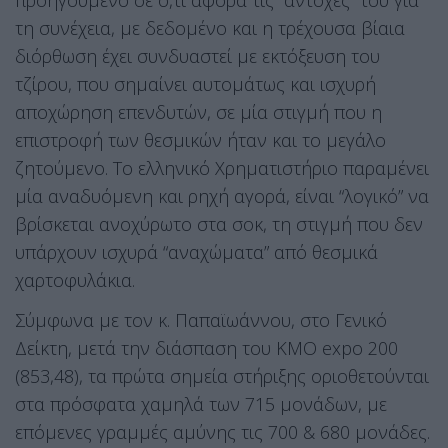
προηγούμενο σε ό,τι αφορά τις “αντοχές” του για
τη συνέχεια, με δεδομένο και η τρέχουσα βίαια
διόρθωση έχει συνδυαστεί με εκτόξευση του
τζίρου, που σημαίνει αυτομάτως και ισχυρή
αποχώρηση επενδυτών, σε μία στιγμή που η
επιστροφή των θεσμικών ήταν και το μεγάλο
ζητούμενο. Το ελληνικό Χρηματιστήριο παραμένει
μία αναδυόμενη και ρηχή αγορά, είναι “λογικό” να
βρίσκεται ανοχύρωτο στα σοκ, τη στιγμή που δεν
υπάρχουν ισχυρά “αναχώματα” από θεσμικά
χαρτοφυλάκια.
Σύμφωνα με τον κ. Παπαϊωάννου, στο Γενικό
Δείκτη, μετά την διάσπαση του ΚΜΟ expo 200
(853,48), τα πρώτα σημεία στήριξης οριοθετούνται
στα πρόσφατα χαμηλά των 715 μονάδων, με
επόμενες γραμμές αμύνης τις 700 & 680 μονάδες.