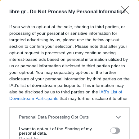
H εικόνα των υπόλοιπων blue chips είναι επίσης
δραματική. Με απώλειες άνω του 4% κινούνται οι
libre.gr -
Do Not Process My Personal Information
Jumbo, Βιοχάλκο, ΑΔΜΗΕ, ΔΕΗ, Σαράντης, ΕΥΔΑΠ,
If you wish to opt-out of the sale, sharing to third parties, or
Τιτάν Μυτιληναίος, ενώ απώλειες της τάξης του
processing of your personal or sensitive information for
3% με 3,5% σημειώνουν οι ΟΤΕ, ΕΛΠΕ, ΟΛΠ, ΟΠΑΠ
targeted advertising by us, please use the below opt-out
και Lamda Development.
section to confirm your selection. Please note that after your
opt-out request is processed you may continue seeing
interest-based ads based on personal information utilized by
O “Μαύρος Κύκνος” του κοροναϊού, εξέθεσε τις
us or personal information disclosed to third parties prior to
αδυναμίες και της ελληνικής αγοράς. Αυτό φάνηκε
your opt-out. You may separately opt-out of the further
και στην υπερβολή της πτώσης σε σύγκριση με
disclosure of your personal information by third parties on the
IAB’s list of downstream participants. This information may
άλλα χρηματιστήρια κατά τα sell-offs της
also be disclosed by us to third parties on the
IAB’s List of
περασμένη εβδομάδας. Η εξάπλωση του ιού και
Downstream Participants
that may further disclose it to other
στην Ελλάδα δημιουργεί έντονο προβληματισμό
third parties.
αλλά και φόβο για τη συνέχεια. Είναι
Personal Data Processing Opt Outs
χαρακτηριστικό πως μέσα σε δύο εβδομάδες
I want to opt-out of the Sharing of my
χάθηκαν πάνω από 10 δισ. ευρώ από τη συνολική
personal data.
Opted In