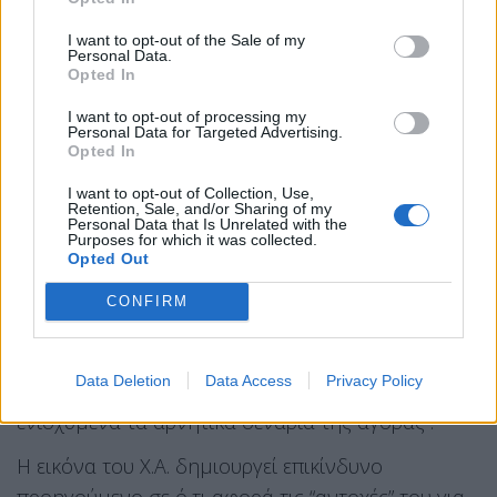
κεφαλαιοποίηση της ελληνικής αγοράς, με τον
Γενικό Δείκτη να παλεύει με τα χαμηλά εννέα
I want to opt-out of the Sale of my
Personal Data.
μηνών.
Opted In
Χθες μάλιστα, την ώρα που το Χ.Α για μία ακόμη
I want to opt-out of processing my
Personal Data for Targeted Advertising.
ημέρα υπεραπέδιδε της πτώσης των διεθνών
Opted In
αγορών, μόνο 11 μετοχές συνολικά έκλεισαν στα
I want to opt-out of Collection, Use,
θετικά, 19 συνολικά τίτλοι σημείωσαν διψήφια
Retention, Sale, and/or Sharing of my
Personal Data that Is Unrelated with the
ποσοστά πτώσης και πάνω από 2,5 δισ. ευρώ
Purposes for which it was collected.
Opted Out
έκαναν φτερά από την κεφαλαιοποίηση. Όπως
σημείωσε και ο Λουκάς Παπαϊωάννου,
CONFIRM
οικονομολόγος της Fast Finance, “το χθεσινό sell-
off στο Χρηματιστήριο, μετά την ασθενή τεχνική
Data Deletion
Data Access
Privacy Policy
αντίδραση μόλις δύο ημερών, επανέφερε
ενισχυμένα τα αρνητικά σενάρια της αγοράς”.
Η εικόνα του Χ.Α. δημιουργεί επικίνδυνο