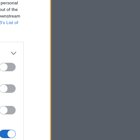
 personal
out of the
 downstream
B’s List of