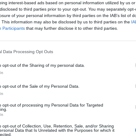
eing interest-based ads based on personal information utilized by us or
ΘΛΗΤΙΚΗ ΕΝΩΣΗ ΛΑΡΙΣΑΣ – Α.Ε.Λ. αντιμωλία
disclosed to third parties prior to your opt-out. You may separately opt-
losure of your personal information by third parties on the IAB’s list of
. This information may also be disclosed by us to third parties on the
IA
Participants
that may further disclose it to other third parties.
l Data Processing Opt Outs
ΠΑΝΙΩΝΙΟΣ.
o opt-out of the Sharing of my personal data.
In
ων ΠΑΕ ΟΛΥΜΠΙΑΚΟΣ και ΠΑΕ ΑΘΛΗΤΙΚΗ ΕΝΩΣΗ
o opt-out of the Sale of my Personal Data.
In
 εγκαλουμένης για την πράξη της παράβασης του
to opt-out of processing my Personal Data for Targeted
ing.
εξ αιτίας της οποίας ανακλήθηκε από την
In
ο πιστοποιητικό συμμετοχής της στο
o opt-out of Collection, Use, Retention, Sale, and/or Sharing
πέντε (5) βαθμών από το τρέχον επαγγελματικό
ersonal Data that Is Unrelated with the Purposes for which it
lected.