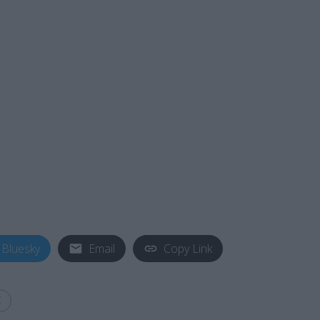
Bluesky
Email
Copy Link
Κ