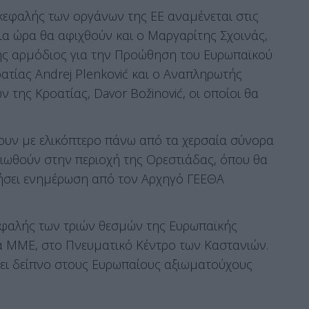
κεφαλής των οργάνων της ΕΕ αναμένεται στις
ια ώρα θα αφιχθούν και ο Μαργαρίτης Σχοινάς,
ής αρμόδιος για την Προώθηση του Ευρωπαϊκού
τίας Andrej Plenković και ο Αναπληρωτής
της Κροατίας, Davor Božinović, οι οποίοι θα
ξουν με ελικόπτερο πάνω από τα χερσαία σύνορα
γειωθούν στην περιοχή της Ορεστιάδας, όπου θα
θήσει ενημέρωση από τον Αρχηγό ΓΕΕΘΑ
κεφαλής των τριών θεσμών της Ευρωπαϊκής
α ΜΜΕ, στο Πνευματικό Κέντρο των Καστανιών.
ει δείπνο στους Ευρωπαίους αξιωματούχους