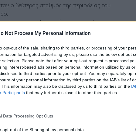
ταν ο δεύτερος σταθμός της περιοδείας του
ρο.
κατάσταση σε όλο το μήκος των συνόρων του
ομικές αρχές του φυλακίου, χθες και σήμερα η
o Not Process My Personal Information
to opt-out of the sale, sharing to third parties, or processing of your per
τα υπήρξε απόπειρα από 1.000 ανθρώπους, σε
formation for targeted advertising by us, please use the below opt-out s
ο στη χώρα. Η απόπειρα αυτή απετράπη.
r selection. Please note that after your opt-out request is processed y
eing interest-based ads based on personal information utilized by us or
disclosed to third parties prior to your opt-out. You may separately opt-
losure of your personal information by third parties on the IAB’s list of
. This information may also be disclosed by us to third parties on the
IA
ές αρχές προωθούν σε συγκεκριμένα σημεία
Participants
that may further disclose it to other third parties.
α αυξήσουν την πίεση στα ελληνικά σύνορα. Οι
α και έχουν τον έλεγχο της κατάστασης.
 και ευχαρίστησε εθελοντές – φύλακες του
l Data Processing Opt Outs
ναντήσουν.
o opt-out of the Sharing of my personal data.