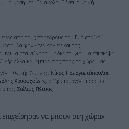
ο
υ
. Το μεσημέρι θα ακολουθήσει η κοινή
.
μενος από τους προέδρους του Ευρωπαϊκού
Ούρσουλα φον ντερ Λάγιεν και της
 αυτοψία στα σύνορα. Πρόκειται για μια επίσκεψη
θικής αλλά και έμπρακτης προς τη χώρα μας.
γός Εθνικής Άμυνας,
Νίκος Παναγιωτόπουλος
,
χάλης Χρυσοχοΐδης
, ο Υφυπουργός παρα τω
σωπος,
Στέλιος Πέτσας
.
 επιχείρησαν να μπουν στη χώρα»