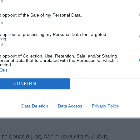
In
o opt-out of the Sale of my Personal Data.
ομα»
In
to opt-out of processing my Personal Data for Targeted
ν Αλεξανδρούπουλη, όπου οι πολίτες του
ing.
In
o opt-out of Collection, Use, Retention, Sale, and/or Sharing
υς της πόλης, συνομίλησε με πολίτες οι
ersonal Data that Is Unrelated with the Purposes for which it
lected.
τους για την αποφασιστική στάση και πολιτική
Out
καφέ με τις τοπικές αρχές.
CONFIRM
Data Deletion
Data Access
Privacy Policy
 τη δουλειά μας, όλη η κοινωνία ενωμένη,