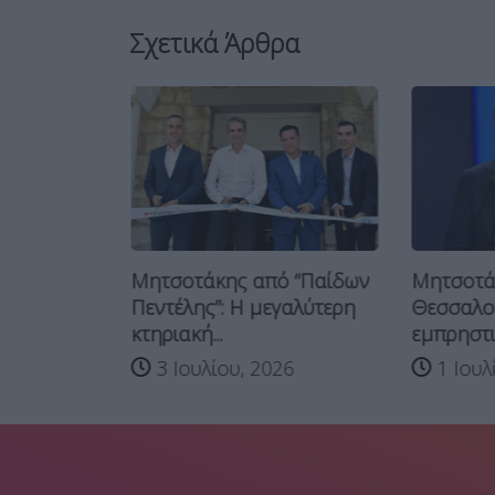
Σχετικά Άρθρα
Μητσοτάκ
 τουρκικά
Μητσοτάκης από “Παίδων
Θεσσαλον
σεις...
Πεντέλης”: Η μεγαλύτερη
εμπρηστικ
κτηριακή...
26
1 Ιουλ
3 Ιουλίου, 2026