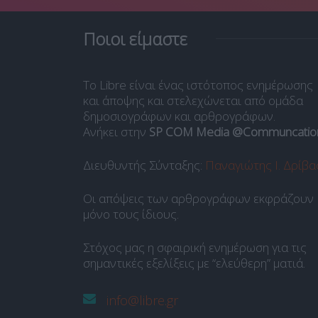
Ποιοι είμαστε
Το Libre είναι ένας ιστότοπος ενημέρωσης
και άποψης και στελεχώνεται από ομάδα
δημοσιογράφων και αρθρογράφων.
Ανήκει στην
SP COM Media @Communcatio
Διευθυντής Σύνταξης:
Παναγιώτης Ι. Δρίβα
Οι απόψεις των αρθρογράφων εκφράζουν
μόνο τους ίδιους.
Στόχος μας η σφαιρική ενημέρωση για τις
σημαντικές εξελίξεις με “ελεύθερη” ματιά.
info@libre.gr