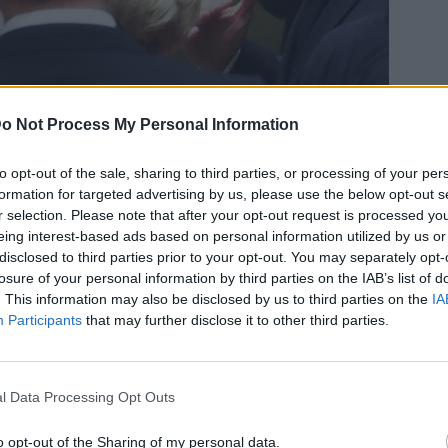
o Not Process My Personal Information
Bluesky
Email
Copy Link
to opt-out of the sale, sharing to third parties, or processing of your per
formation for targeted advertising by us, please use the below opt-out s
r selection. Please note that after your opt-out request is processed y
eing interest-based ads based on personal information utilized by us or
ν αναφορικά με τις ενέργειες στις
disclosed to third parties prior to your opt-out. You may separately opt-
άδα για την καλύτερη φύλαξη των
losure of your personal information by third parties on the IAB’s list of
. This information may also be disclosed by us to third parties on the
IA
ρωθυπουργός.
Participants
that may further disclose it to other third parties.
χε διαδοχικές τηλεφωνικές συνομιλίες με την
ον Εμμανουέλ Μακρόν.
l Data Processing Opt Outs
o opt-out of the Sharing of my personal data.