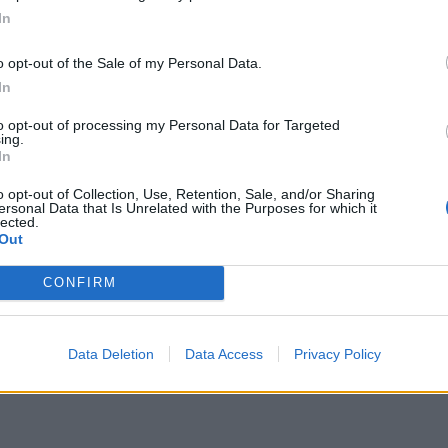
In
ριο της Γερμανίας, τον πρόεδρο του
o opt-out of the Sale of my Personal Data.
της Γαλλίας για τις ενέργειες στις οποίες έχει
In
ν συνόρων της μετά τις δηλώσεις Τούρκων
ον να αποτρέπουν τους πρόσφυγες από το να
to opt-out of processing my Personal Data for Targeted
ing.
In
λυτικά τους συνομιλητές του για την
o opt-out of Collection, Use, Retention, Sale, and/or Sharing
ersonal Data that Is Unrelated with the Purposes for which it
φυγικό μετά τις συγκρούσεις στο Ιντλίμπ και
lected.
Out
ες αντίδρασης που υπάρχουν.
CONFIRM
Bluesky
Email
Copy Link
Data Deletion
Data Access
Privacy Policy