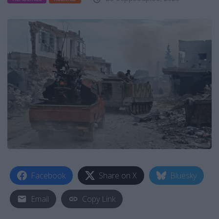
Facebook
Share on X
Bluesky
Email
Copy Link