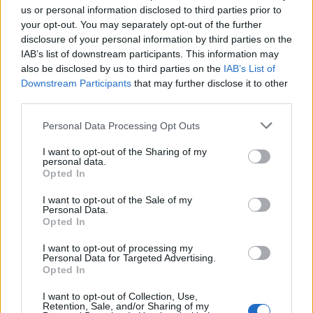
κλιμάκωση στην Ιντλίμπ να επιτρέπει πλέον σε
us or personal information disclosed to third parties prior to
Σύρους πρόσφυγες να περνούν από το έδαφός
your opt-out. You may separately opt-out of the further
της προς χώρες της Ευρώπης, αψηφώντας την
disclosure of your personal information by third parties on the
IAB’s list of downstream participants. This information may
Κοινή Δήλωση Τουρκίας-ΕΕ για το Προσφυγικό,
also be disclosed by us to third parties on the
IAB’s List of
όπως είναι η επίσημη ονομασία της διμερούς
Downstream Participants
that may further disclose it to other
συμφωνίας του 2016.
third parties.
Νωρίτερα σήμερα ο κυβερνήτης της επαρχία Χατάι
Personal Data Processing Opt Outs
της Τουρκίας έδωσε νεότερο απολογισμό του
I want to opt-out of the Sharing of my
personal data.
χθεσινού αεροπορικού βομβαρδισμού για τον
Opted In
οποίο η Άγκυρα κατηγόρησε τις δυνάμεις του
I want to opt-out of the Sale of my
καθεστώτος του Μπασάρ αλ Άσαντ στην επαρχία
Personal Data.
Opted In
Ιντλίμπ, λέγοντας ότι σκοτώθηκαν 33 τούρκοι
στρατιωτικοί και τραυματίστηκαν δεκάδες άλλοι.
I want to opt-out of processing my
Personal Data for Targeted Advertising.
Opted In
Σφοδρές συγκρούσεις τουρκικού και συριακού
I want to opt-out of Collection, Use,
στρατού
Retention, Sale, and/or Sharing of my