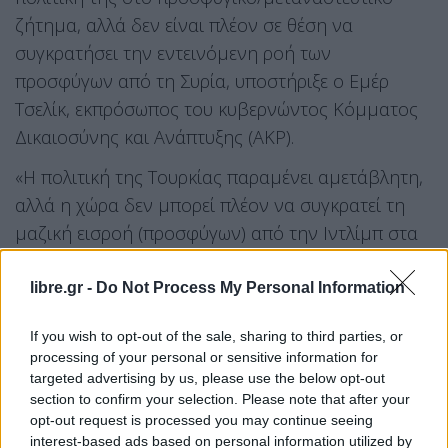
ζήτημα, αλλά δεν είναι πλέον σε θέση να
συγκρατήσει την εντεινόμενη ροή των
προσφύγων από τη Συρία, υποστήριξε ο Εμέρ
Τσελίκ, εκπρόσωπος του κυβερνώντος Κόμματος
Δικαιοσύνης και Ανάπτυξης (AKP).
«Η πολιτική της Τουρκίας παραμένει αμετάβλητη,
αλλά η χώρα δεν μπορεί πλέον να συγκρατεί τη
μαζική εισροή (προσφύγων) από την Ιντλίμπ στα
σύνορά της», τόνισε ο Τσελίκ τις πρώτες πρωινές
ώρες σήμερα.
libre.gr -
Do Not Process My Personal Information
Ο Τσελίκ φάνηκε να προσπαθεί να ανασκευάσει με
If you wish to opt-out of the sale, sharing to third parties, or
processing of your personal or sensitive information for
αυτή την τοποθέτηση δηλώσεις στο πρακτορείο
targeted advertising by us, please use the below opt-out
ειδήσεων Ρόιτερς τουρκικών κυβερνητικών πηγών
section to confirm your selection. Please note that after your
κατά τις οποίες η Άγκυρα αποφάσισε μετά την
opt-out request is processed you may continue seeing
interest-based ads based on personal information utilized by