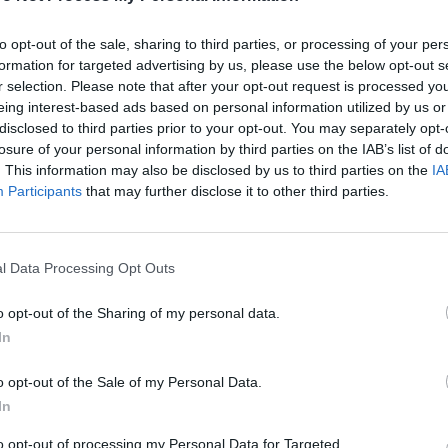
to opt-out of the sale, sharing to third parties, or processing of your per
formation for targeted advertising by us, please use the below opt-out s
r selection. Please note that after your opt-out request is processed y
eing interest-based ads based on personal information utilized by us or
disclosed to third parties prior to your opt-out. You may separately opt-
Bluesky
Email
Copy Link
losure of your personal information by third parties on the IAB’s list of
. This information may also be disclosed by us to third parties on the
IA
Participants
that may further disclose it to other third parties.
 και Παππά 100%, δήλωσε ο κ.
υ ΣΥΡΙΖΑ
l Data Processing Opt Outs
α με πηγές του ΣΥΡΙΖΑ στην επιτροπή, δήλωσε
o opt-out of the Sharing of my personal data.
πρα και Παππά 100%».
In
o opt-out of the Sale of my Personal Data.
In
ερώτημα του Ι. Ραγκούση, ο κ. Μιωνή
εν χρηματισμός εντός του Μαξίμου αφορούσε
to opt-out of processing my Personal Data for Targeted