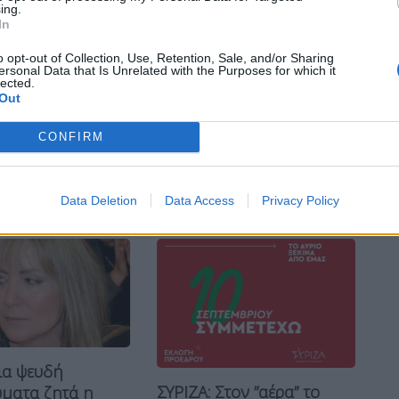
ing.
In
o opt-out of Collection, Use, Retention, Sale, and/or Sharing
ersonal Data that Is Unrelated with the Purposes for which it
lected.
Bluesky
Email
Copy Link
Out
CONFIRM
κή novartis
Data Deletion
Data Access
Privacy Policy
ια ψευδή
ΝΔ
ΣΥΡΙΖΑ: Στον ”αέρα” το
ματα ζητά η