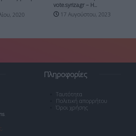
σι
vote.syriza.gr – H...
17 Αυγούστου, 2023
λίου, 2020
Πληροφορίες
Ταυτότητα
Πολιτική απορρήτου
Όροι χρήσης
ns
.
ς
.