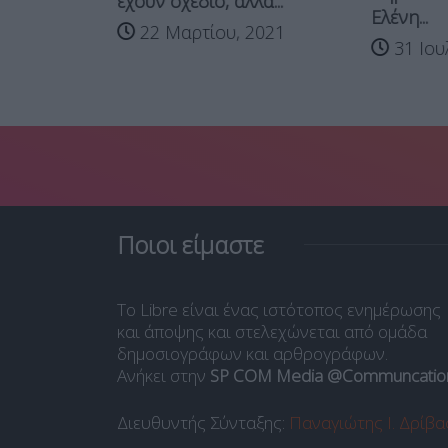
έχουν σχέδιο, αλλά...
Ελένη...
ο
22 Μαρτίου, 2021
31 Ιου
1
Ποιοι είμαστε
Το Libre είναι ένας ιστότοπος ενημέρωσης
και άποψης και στελεχώνεται από ομάδα
δημοσιογράφων και αρθρογράφων.
Ανήκει στην
SP COM Media @Communcatio
Διευθυντής Σύνταξης:
Παναγιώτης Ι. Δρίβα