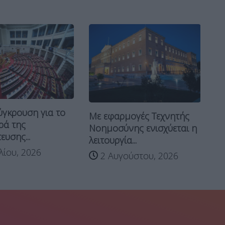
ύγκρουση για το
Ο 
Με εφαρμογές Τεχνητής
ρά της
α
Νοημοσύνης ενισχύεται η
ευσης...
β
λειτουργία...
πο
λίου, 2026
2 Αυγούστου, 2026