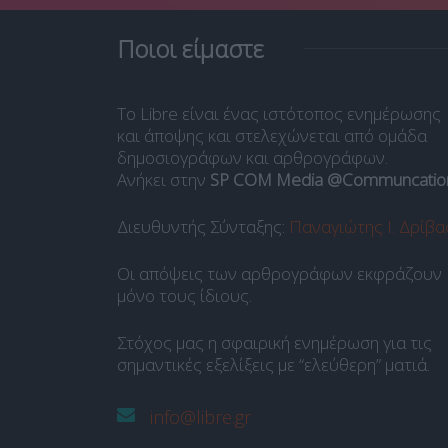
Ποιοι είμαστε
Το Libre είναι ένας ιστότοπος ενημέρωσης
και άποψης και στελεχώνεται από ομάδα
δημοσιογράφων και αρθρογράφων.
Ανήκει στην
SP COM Media @Communcatio
Διευθυντής Σύνταξης:
Παναγιώτης Ι. Δρίβα
Οι απόψεις των αρθρογράφων εκφράζουν
μόνο τους ίδιους.
Στόχος μας η σφαιρική ενημέρωση για τις
σημαντικές εξελίξεις με “ελεύθερη” ματιά.
info@libre.gr