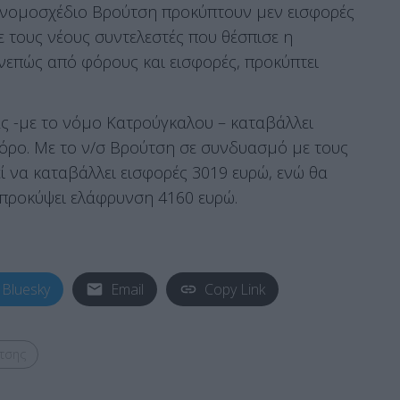
ο νομοσχέδιο Βρούτση προκύπτουν μεν εισφορές
ε τους νέους συντελεστές που θέσπισε η
νεπώς από φόρους και εισφορές, προκύπτει
ας -με το νόμο Κατρούγκαλου – καταβάλλει
φόρο. Με το ν/σ Βρούτση σε συνδυασμό με τους
ί να καταβάλλει εισφορές 3019 ευρώ, ενώ θα
προκύψει ελάφρυνση 4160 ευρώ.
Bluesky
Email
Copy Link
τσης