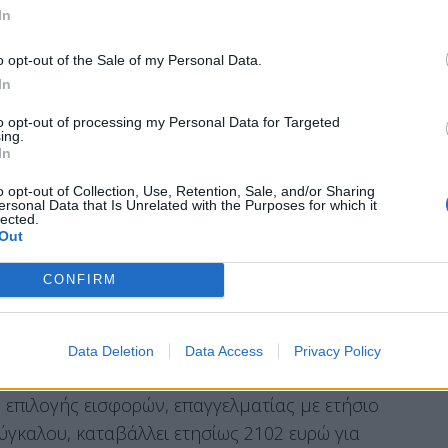
In
o opt-out of the Sale of my Personal Data.
 μείνει και να καθιερώσει, χωρίς αστερίσκους
In
ευέλικτο και δίκαιο περιβάλλον κοινωνικής
to opt-out of processing my Personal Data for Targeted
μπιστοσύνη, την αξιοπιστία και την
ing.
In
ασφαλισμένους”.
o opt-out of Collection, Use, Retention, Sale, and/or Sharing
τη ασφάλισης και αποδοχές 2000 ευρώ μισθό, με
ersonal Data that Is Unrelated with the Purposes for which it
lected.
α σύνταξη 1030 ευρώ έναντι 997 ευρώ που
Out
σφαλισμένος 36 έτη ασφάλισης και αποδοχές
 πάρει κύρια σύνταξη ύψους 1379 ευρώ ενώ με
CONFIRM
αξη 1269 ευρώ.
Data Deletion
Data Access
Privacy Policy
επιλογής εισφορών, επαγγελματίας με ετήσιο
ύγκαλου, καταβάλλει ετησίως 2102 ευρώ για