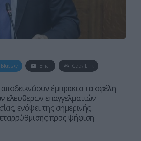
Bluesky
Email
Copy Link
υ αποδεικνύουν έμπρακτα τα οφέλη
ων ελεύθερων επαγγελματιών
σίας, ενόψει της σημερινής
μεταρρύθμισης προς ψήφιση