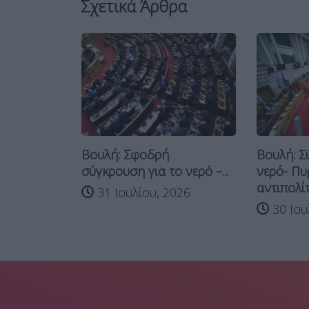
Σχετικά Άρθρα
ε 157 “ναι”
Βουλή: Σφοδρή
Βουλή: Σ
σύγκρουση για το νερό –...
νερό- Πυ
αντιπολίτ
026
31 Ιουλίου, 2026
30 Ιου