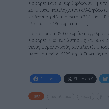
εισφορές και 858 ευρώ φόρο, ενώ με τ
2516 ευρώ (κατ΄ελάχιστον) αλλά φόρο (μ
κυβέρνηση ΝΔ από φέτος) 314 ευρώ. Συ
ελάφρυνση 130 ευρώ ετησίως.
Για εισόδημα 35032 ευρώ, επαγγελματί
εισφορές 7105 ευρώ ετησίως και 6699 
νέους φορολογικούς συντελεστές,μπορε
πληρώσει φόρο 6625 ευρώ. Συνεπώς θα 
Facebook
Share on X
Tags:
ασφαλιστικό
βουλή
βρού