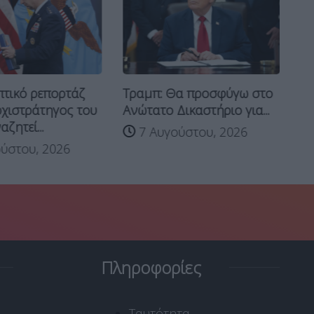
“Β
τικό ρεπορτάζ
Τραμπ: Θα προσφύγω στο
“Σ
χιστράτηγος του
Ανώτατο Δικαστήριο για...
Τρ
ζητεί...
7 Αυγούστου, 2026
ύστου, 2026
Πληροφορίες
Ταυτότητα