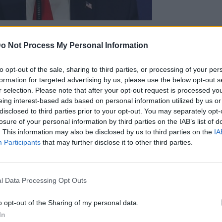
o Not Process My Personal Information
Bluesky
Email
Copy Link
to opt-out of the sale, sharing to third parties, or processing of your per
formation for targeted advertising by us, please use the below opt-out s
r selection. Please note that after your opt-out request is processed y
 ΗΠΑ θα καταρρεύσει, αν ο ίδιος
eing interest-based ads based on personal information utilized by us or
ν Νοέμβριο, δήλωσε σήμερα ο
disclosed to third parties prior to your opt-out. You may separately opt-
losure of your personal information by third parties on the IAB’s list of
. This information may also be disclosed by us to third parties on the
IA
Participants
that may further disclose it to other third parties.
ία, ο Ντόναλντ Τραμπ είπε σε επικεφαλής
ούν αν επανεκλεγεί. «Αν δεν κερδίσω, θα δείτε
l Data Processing Opt Outs
 υποστήριξε.
o opt-out of the Sharing of my personal data.
In