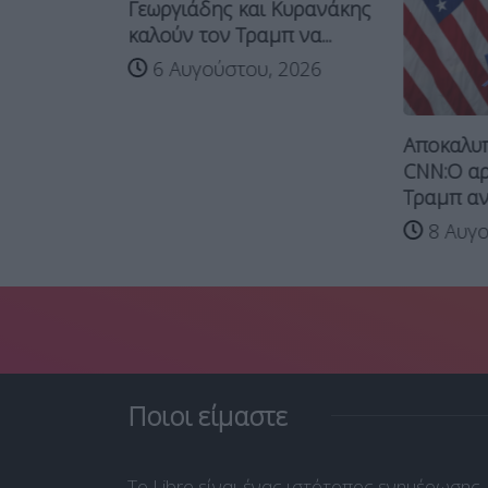
Γεωργιάδης και Κυρανάκης
καλούν τον Τραμπ να...
6 Αυγούστου, 2026
: Ο Τραμπ
Αποκαλυπ
.
CNN:Ο αρ
Τραμπ ανα
 2026
8 Αυγο
Ποιοι είμαστε
Το Libre είναι ένας ιστότοπος ενημέρωσης