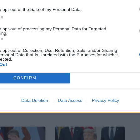
 σχεδιάζει να ανακοινώσει φορολογικές
o opt-out of the Sale of my Personal Data.
ύ μακρινό μέλλον. Είπε, επίσης, ότι η χθεσινή
In
φειλόταν στους φόβους για τον κοροναϊό και
to opt-out of processing my Personal Data for Targeted
σταση για να αντιμετωπίσουν το πρόβλημα. Όπως
ing.
In
ργάζεται σκληρά για το θέμα αυτό. «Και νομίζω
 κάνει καλή δουλειά. Το ελπίζουμε» ανέφερε.
o opt-out of Collection, Use, Retention, Sale, and/or Sharing
ersonal Data that Is Unrelated with the Purposes for which it
lected.
Out
Bluesky
Email
Copy Link
CONFIRM
χρηματιστήριο
Data Deletion
Data Access
Privacy Policy