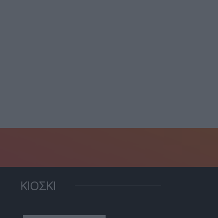
όμβα” Guardian:
τημένη” από Μαρόκο και
αμπ...
6 Αυγούστου, 2026
ΚΙΟΣΚΙ