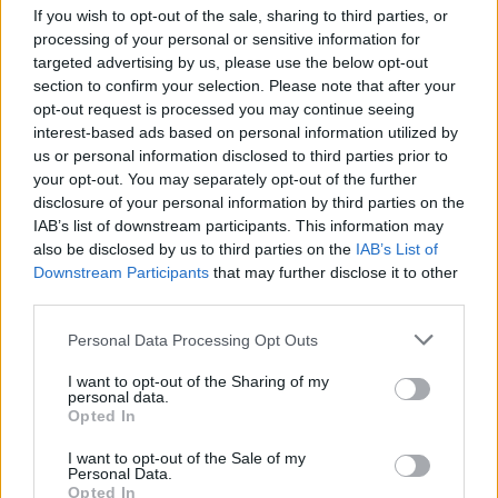
ξαναβιώσουν τέτοια απαράδεκτη φιλοξενία.
If you wish to opt-out of the sale, sharing to third parties, or
processing of your personal or sensitive information for
targeted advertising by us, please use the below opt-out
Κι επειδή είμαστε βέβαιοι ότι δεν τους ενδιαφέρει
section to confirm your selection. Please note that after your
να προκαλέσουν τιμωρία έδρας και η ανακοίνωσή
opt-out request is processed you may continue seeing
τους είναι αποτέλεσμα του τρόμου που βίωσαν
interest-based ads based on personal information utilized by
us or personal information disclosed to third parties prior to
και όχι μια ακόμη φαντασίωση, καλούμε τον
your opt-out. You may separately opt-out of the further
αθλητικό δικαστή να ζητήσει και να δει όλα τα
disclosure of your personal information by third parties on the
βίντεο από το κλειστό κύκλωμα του γηπέδου, το
IAB’s list of downstream participants. This information may
also be disclosed by us to third parties on the
IAB’s List of
οποίο λειτουργεί κανονικά.
Downstream Participants
that may further disclose it to other
third parties.
Υ.Γ. Όσα επισημαίνουν για την ατμόσφαιρα της
Τούμπας όλοι οι ουδέτεροι παρατηρητές είναι μια
Personal Data Processing Opt Outs
καλοστημένη σκευωρία για να γλιτώσει την
I want to opt-out of the Sharing of my
τιμωρία ο ΠΑΟΚ. Είναι εξάλλου γνωστό ότι ο κ.
personal data.
Opted In
Ιβάν Σαββίδης κατέχει το μονοπώλιο διανομής
του Τύπου, το 80% εφημερίδων, το συνδρομητικό
I want to opt-out of the Sale of my
Personal Data.
κανάλι που πληρώνει τις περισσότερες ομάδες και
Opted In