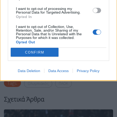
έχει γεμίσει με χορηγίες όλα τα πρωτοσέλιδα του
I want to opt-out of processing my
αθλητικού τύπου. Καλούμε τους απλούς
Personal Data for Targeted Advertising.
Opted In
φιλάθλους να αγνοήσουν όσα βλέπουν με τα
μάτια τους και να πιστέψουν όσα καταγγέλλει ο
I want to opt-out of Collection, Use,
Retention, Sale, and/or Sharing of my
Ολυμπιακός, μια ομάδα που ουδέποτε προκαλεί ή
Personal Data that Is Unrelated with the
Purposes for which it was collected.
ραίνει με τοξικότητα τον ελληνικό αθλητισμό.
Opted Out
CONFIRM
Facebook
Share on X
Bluesky
Email
Copy Link
Data Deletion
Data Access
Privacy Policy
Tags:
Ολυμπιακός
ΠΑΟΚ
Σχετικά Άρθρα