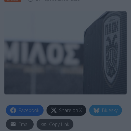
Facebook
Share on X
Bluesky
Email
Copy Link