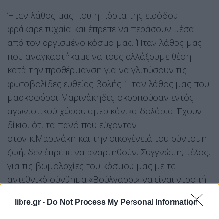
Ήταν λάθος μας που η πόρτα της εισόδου
φράκαρε τυχαία και έπρεπε να περάσουν μέσα
από τον οργισμένο κόσμο μας. Ήταν λάθος μας
που αναγκαστήκαμε να τους αλλάξουμε θέση
κατά την προθέρμανση για να γλιτώσουν τις
φωτοβολίδες ευθείας βολής. Ήταν λάθος μας που
μασκοφόροι Μαρινάκηδες σκορπούσαν εντός
αγωνιστικού χώρου αμερικάνικα δολάρια. Έχουν
δίκιο, ότι τα πανό που εύχονταν
στον κ.Μαρινάκη και την οικογένειά του σύντομη
ζωή, δεν έπρεπε να αναρτηθούν. Συγγνώμη, τέλος,
για τις βωμολοχίες του κόσμου μας με το
αντεθνικό σύνθημα «Βούλγαροι» να είναι ντροπή
για τη χώρα.
libre.gr -
Do Not Process My Personal Information
Τους ευχόμαστε να μην αναγκαστούν να