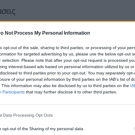
σεις
 of
#AinAlAsad
in Anbar province in western
o Not Process My Personal Information
to opt-out of the sale, sharing to third parties, or processing of your per
formation for targeted advertising by us, please use the below opt-out s
r selection. Please note that after your opt-out request is processed y
ιθέσεις εκτοξεύοντας «τουλάχιστον δώδεκα
eing interest-based ads based on personal information utilized by us or
 βάσεων που χρησιμοποιεί ο διεθνής
disclosed to third parties prior to your opt-out. You may separately opt-
losure of your personal information by third parties on the IAB’s list of
ς ΗΠΑ στην ιρακινή επικράτεια, ανακοίνωσε το
. This information may also be disclosed by us to third parties on the
IA
Participants
that may further disclose it to other third parties.
σκονται ακόμη στη φάση «της αποτίμησης των
ωπος του Πενταγώνου, Τζόναθαν Χόφμαν, σε
l Data Processing Opt Outs
όσωπος επιβεβαίωσε ότι οι βάσεις οι οποίες
ι άλλη μία στην Αρμπίλ (ιρακινό Κουρδιστάν).
o opt-out of the Sharing of my personal data.