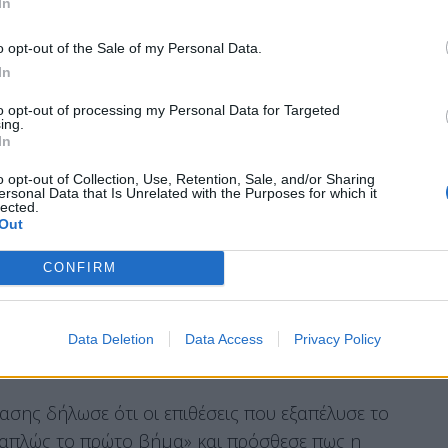
In
ες δυνάμεις «θα λάβουν όλα τα απαραίτητα
ρασπιστούν το προσωπικό, τους εταίρους και
o opt-out of the Sale of my Personal Data.
».
In
 μετέδωσε ότι εκτοξεύθηκαν τουλάχιστον 35
to opt-out of processing my Personal Data for Targeted
ing.
ύς της Επανάστασης με στόχο δύο βάσεις, στην
In
(ιρακινό Κουρδιστάν).
o opt-out of Collection, Use, Retention, Sale, and/or Sharing
ersonal Data that Is Unrelated with the Purposes for which it
 μετέδωσε πως εκτοξεύθηκαν 15 πύραυλοι, εκ
lected.
Out
επικαλούμενο αξιωματούχο του αμερικανικού
CONFIRM
Data Deletion
Data Access
Privacy Policy
Είναι απλώς το πρώτο βήμα»
σης δήλωσε ότι οι επιθέσεις που εξαπέλυσε το
«απλώς το πρώτο βήμα» και πρόσθεσε πως η