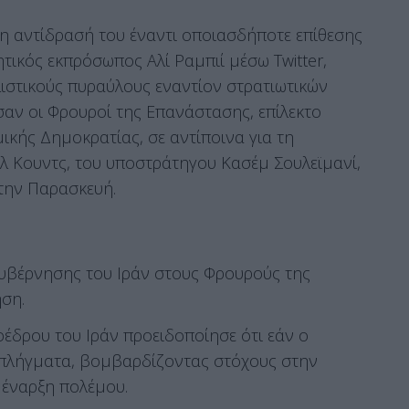
ά η αντίδρασή του έναντι οποιασδήποτε επίθεσης
ητικός εκπρόσωπος Αλί Ραμπιί μέσω Twitter,
λιστικούς πυραύλους εναντίον στρατιωτικών
αν οι Φρουροί της Επανάστασης, επίλεκτο
κής Δημοκρατίας, σε αντίποινα για τη
λ Κουντς, του υποστράτηγου Κασέμ Σουλεϊμανί,
την Παρασκευή.
 κυβέρνησης του Ιράν στους Φρουρούς της
ηση.
έδρου του Ιράν προειδοποίησε ότι εάν ο
 πλήγματα, βομβαρδίζοντας στόχους στην
ν έναρξη πολέμου.