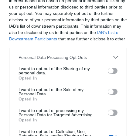
interest-based ads based on personal information utilized by
ΗΠΑ”, ξεκαθάρισε ο εκπρόσωπος Τύπου, και
us or personal information disclosed to third parties prior to
συνέχισε: “Θέτουμε το ζήτημα ότι το κατατεθέν
your opt-out. You may separately opt-out of the further
disclosure of your personal information by third parties on the
νομοσχέδιο για την αναβάθμιση της αμυντικής
IAB’s list of downstream participants. This information may
συνεργασίας με τις ΗΠΑ, έπρεπε να έρθει στη
also be disclosed by us to third parties on the
IAB’s List of
Βουλή μετά την επίσκεψη του πρωθυπουργού στις
Downstream Participants
that may further disclose it to other
third parties.
ΗΠΑ, γιατί σε αυτή τη συγκυρία δεν μπορούμε να
χάνουμε τα διαπραγματευτικά μας όπλα. Η
Personal Data Processing Opt Outs
Ελλάδα μπορεί να παίξει το ρόλο του παράγοντα
I want to opt-out of the Sharing of my
της ειρήνης και της σταθερότητας και σε αυτούς
personal data.
Opted In
τους δύσκολους καιρούς πρέπει να επιδιώκουμε
την καταδίκη των παραβιάσεων του Διεθνούς
I want to opt-out of the Sale of my
Personal Data.
Δικαίου από όλους τους διεθνείς παίκτες”.
Opted In
I want to opt-out of processing my
Facebook
Share on X
Bluesky
Personal Data for Targeted Advertising.
Opted In
Email
Copy Link
I want to opt-out of Collection, Use,
Retention, Sale, and/or Sharing of my