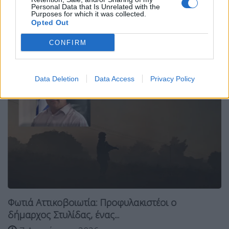
Personal Data that Is Unrelated with the
Purposes for which it was collected.
Σχετικά Άρθρα
Opted Out
CONFIRM
Data Deletion
Data Access
Privacy Policy
Φωτιά Αττικοβοιωτία: Προφυλακιστέοι ο
δήμαρχος Στυλίδας, ένας...