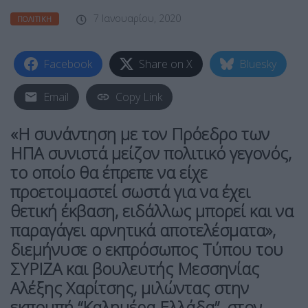
7 Ιανουαρίου, 2020
ΠΟΛΙΤΙΚΉ
Facebook
Share on X
Bluesky
Email
Copy Link
«H συνάντηση με τον Πρόεδρο των
ΗΠΑ συνιστά μείζον πολιτικό γεγονός,
το οποίο θα έπρεπε να είχε
προετοιμαστεί σωστά για να έχει
θετική έκβαση, ειδάλλως μπορεί και να
παραγάγει αρνητικά αποτελέσματα»,
διεμήνυσε ο εκπρόσωπος Τύπου του
ΣΥΡΙΖΑ και βουλευτής Μεσσηνίας
Αλέξης Χαρίτσης, μιλώντας στην
εκπομπή “Καλημέρα Ελλάδα”, στον