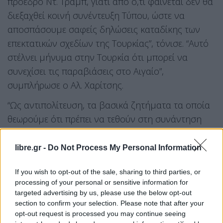
πρόεδρο Ντ. Τραμπ, γιατί από ό,τι φαίνεται δεν θα
διεξαχθεί κοινή συνέντευξη Τύπου, ώστε να
αποσπάσουμε σαφείς δηλώσεις καταδίκης των
επεκτατικών σχεδίων της Τουρκίας”, τόνισε. “Αυτό
στέλνει μήνυμα στην Τουρκία ότι μπορεί να
συνεχίσει τις παραβιάσεις στο Αιγαίο”,
συμπλήρωσε ο Αλ. Χαρίτσης.
“Ως αντιπολίτευση, τα βασικά ζητήματα τα οποία
θεωρούμε ότι πρέπει να τεθούν στη συνάντηση
είναι η συμφωνία Τουρκίας-Λιβύης, η συμφωνία
για τον αγωγό ΕastMed και η συνεργασία 3+1
libre.gr -
Do Not Process My Personal Information
(Ελλάδας – Ισραήλ – Κύπρου με ΗΠΑ). Αυτά πρέπει
If you wish to opt-out of the sale, sharing to third parties, or
να τεθούν δημόσια και όχι κεκλεισμένων των
processing of your personal or sensitive information for
θυρών. Βρισκόμαστε σε περίοδο πρωτοφανούς
targeted advertising by us, please use the below opt-out
όξυνσης της προκλητικότητας και είναι σημαντικό
section to confirm your selection. Please note that after your
opt-out request is processed you may continue seeing
να εκφράζεται με σαφή τρόπο η στήριξη των