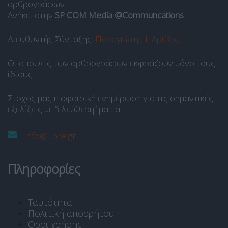
αρθρογράφων.
Ανήκει στην
SP COM Media @Communcations
.
Διευθυντής Σύνταξης:
Παναγιώτης Ι. Δρίβας
.
Οι απόψεις των αρθρογράφων εκφράζουν μόνο τους
ίδιους.
Στόχος μας η σφαιρική ενημέρωση για τις σημαντικές
εξελίξεις με “ελεύθερη” ματιά.
info@libre.gr
Πληροφορίες
Ταυτότητα
Πολιτική απορρήτου
Όροι χρήσης