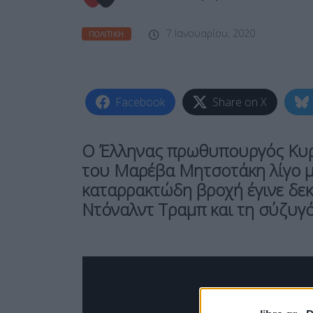
7 Ιανουαρίου, 2020
ΠΟΛΙΤΙΚΉ
Facebook
Share on X
Ο Έλληνας πρωθυπουργός Κυρ
του Μαρέβα Μητσοτάκη λίγο με
καταρρακτώδη βροχή έγινε δε
Ντόναλντ Τραμπ και τη σύζυγ