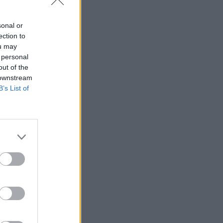
sonal or
ection to
ou may
 personal
out of the
 downstream
B’s List of