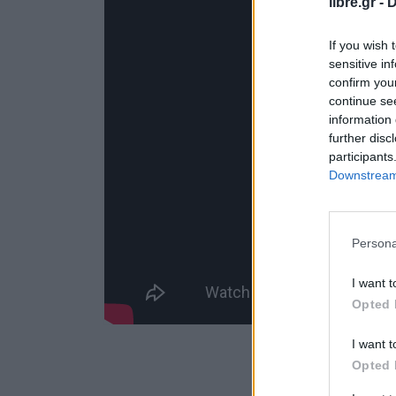
libre.gr -
D
If you wish 
sensitive in
confirm you
continue se
information 
further disc
participants
Downstream 
Persona
I want t
Opted 
I want t
Opted 