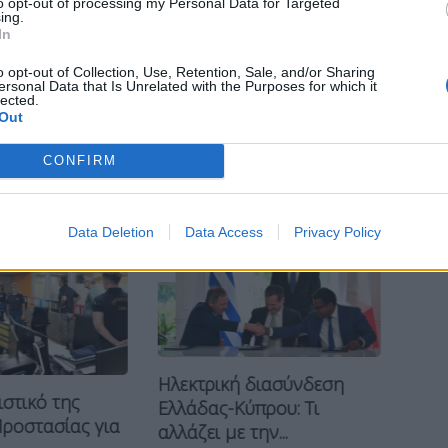
to opt-out of processing my Personal Data for Targeted
ing.
Bluesky
Email
Copy Link
In
o opt-out of Collection, Use, Retention, Sale, and/or Sharing
ersonal Data that Is Unrelated with the Purposes for which it
lected.
Out
CONFIRM
Data Deletion
Data Access
Privacy Policy
κτρική διασύνδεση
Μητσοτάκης για είσοδο
άδας-Κύπρου: Τι
Meridiam στην GSI:
ζει με την...
Στρατηγικής...