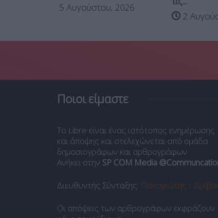
τις...
6
στου, 2026
2 Αυγούστου, 2026
Ποιοι είμαστε
Το Libre είναι ένας ιστότοπος ενημέρωσης
και άποψης και στελεχώνεται από ομάδα
δημοσιογράφων και αρθρογράφων.
Ανήκει στην
SP COM Media @Communcatio
Διευθυντής Σύνταξης:
Παναγιώτης Ι. Δρίβα
Οι απόψεις των αρθρογράφων εκφράζουν