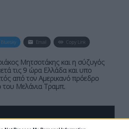
Bluesky
Email
Copy Link
ιάκος Μητσοτάκης και η σύζυγός
τά τις 9 ώρα Ελλάδα και υπο
κτός από τον Αμερικανό πρόεδρο
ό του Μελάνια Τραμπ.