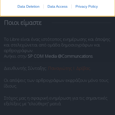
Data Deletion
Data Access
Privacy Policy
Ποιοι είμαστε
Το Libre είναι ένας ιστότοπος ενημέρωσης και άποψης
και στελεχώνεται από ομάδα δημοσιογράφων και
αρθρογράφων.
Ανήκει στην
SP COM Media @Communcations
.
Διευθυντής Σύνταξης:
Παναγιώτης Ι. Δρίβας
.
Οι απόψεις των αρθρογράφων εκφράζουν μόνο τους
ίδιους.
Στόχος μας η σφαιρική ενημέρωση για τις σημαντικές
εξελίξεις με “ελεύθερη” ματιά.