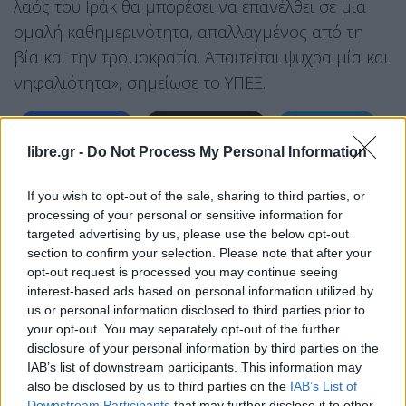
λαός του Ιράκ θα μπορέσει να επανέλθει σε μια
ομαλή καθημερινότητα, απαλλαγμένος από τη
βία και την τρομοκρατία. Απαιτείται ψυχραιμία και
νηφαλιότητα», σημείωσε το ΥΠΕΞ.
Facebook
Share on X
Bluesky
libre.gr -
Do Not Process My Personal Information
Email
Copy Link
If you wish to opt-out of the sale, sharing to third parties, or
processing of your personal or sensitive information for
Tags:
Ιράκ
ΥΠΕΞ
targeted advertising by us, please use the below opt-out
section to confirm your selection. Please note that after your
opt-out request is processed you may continue seeing
Σχετικά Άρθρα
interest-based ads based on personal information utilized by
us or personal information disclosed to third parties prior to
your opt-out. You may separately opt-out of the further
disclosure of your personal information by third parties on the
IAB’s list of downstream participants. This information may
also be disclosed by us to third parties on the
IAB’s List of
Downstream Participants
that may further disclose it to other