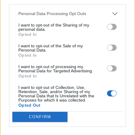
(16, οκτώ επιθετικά – οκτώ αμυντικά), ranking (34),
third parties.
χρόνο συμμετοχής (40:35), ενώ είχε δύο ασίστ,
Personal Data Processing Opt Outs
δύο κλεψίματα και τρία κερδισμένα φάουλ.
I want to opt-out of the Sharing of my
Σπουδαίο.
personal data.
Opted In
Περισσότερα στο
sport24.gr
I want to opt-out of the Sale of my
Personal Data.
Facebook
Share on X
Bluesky
Opted In
I want to opt-out of processing my
Email
Copy Link
Personal Data for Targeted Advertising.
Opted In
I want to opt-out of Collection, Use,
Σχετικά Άρθρα
Retention, Sale, and/or Sharing of my
Personal Data that Is Unrelated with the
Purposes for which it was collected.
Opted Out
CONFIRM