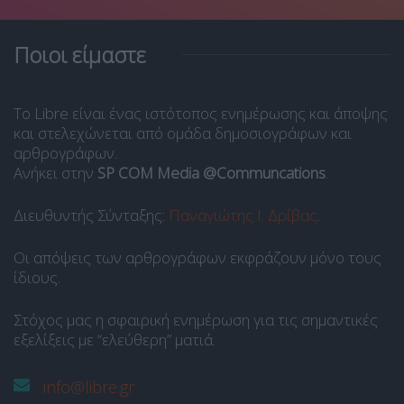
Ποιοι είμαστε
Το Libre είναι ένας ιστότοπος ενημέρωσης και άποψης
και στελεχώνεται από ομάδα δημοσιογράφων και
αρθρογράφων.
Ανήκει στην
SP COM Media @Communcations
.
Διευθυντής Σύνταξης:
Παναγιώτης Ι. Δρίβας
.
Οι απόψεις των αρθρογράφων εκφράζουν μόνο τους
ίδιους.
Στόχος μας η σφαιρική ενημέρωση για τις σημαντικές
εξελίξεις με “ελεύθερη” ματιά.
info@libre.gr