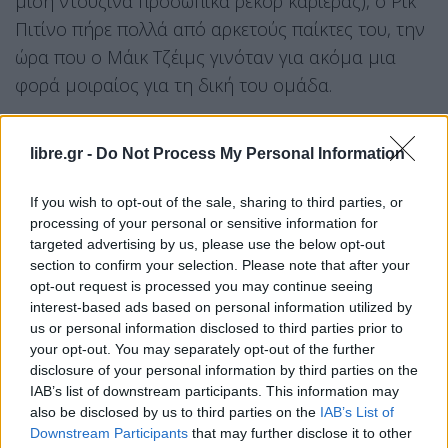
μισή ντουζίνα προσωπικά ρεκόρ καριέρας), ο Ρικ
Πιτίνο πήρε πολλά από αρκετούς παίκτες του, την
ώρα που ο Μάικ Τζέιμς γινόταν για ακόμα μια
φορά μοιραίος για τη δική του ομάδα.
Ο MVP
libre.gr -
Do Not Process My Personal Information
Δεν γίνεται να ξεχωρίσουμε έναν εκ των Καλάθη –
Μήτογλου, θα είναι πραγματικά άδικο αν το
If you wish to opt-out of the sale, sharing to third parties, or
processing of your personal or sensitive information for
βραβείο του MVP δεν μοιραστεί σε αυτούς τους
targeted advertising by us, please use the below opt-out
δύο. Ο Νικ έβαλε 22 πόντους από 3/5 δίποντα, 3/8
section to confirm your selection. Please note that after your
τρίποντα και 7/12 βολές, μάζεψε έξι ριμπάουντ,
opt-out request is processed you may continue seeing
interest-based ads based on personal information utilized by
μοίρασε 17 ασίστ για μόλις ένα λάθος, έκλεψε μια
us or personal information disclosed to third parties prior to
μπάλα, κέρδισε εννέα φάουλ και έκλεισε το ματς
your opt-out. You may separately opt-out of the further
με 40 μονάδες στο σύστημα αξιολόγησης. Ο
disclosure of your personal information by third parties on the
IAB’s list of downstream participants. This information may
Ντίνος, από την άλλη, έκανε ρεκόρ καριέρας σε
also be disclosed by us to third parties on the
IAB’s List of
πόντους (25), εύστοχα δίποντα (11), ριμπάουντ
Downstream Participants
that may further disclose it to other