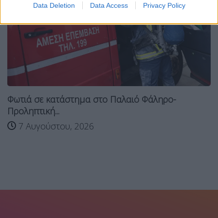
Data Deletion
Data Access
Privacy Policy
Φωτιά σε κατάστημα στο Παλαιό Φάληρο-
Προληπτική...
7 Αυγούστου, 2026