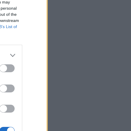
ou may
 personal
out of the
 downstream
B’s List of