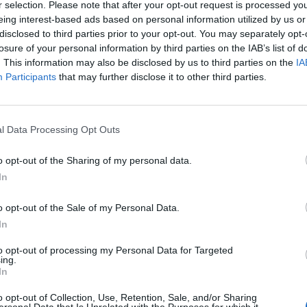
r selection. Please note that after your opt-out request is processed y
eing interest-based ads based on personal information utilized by us or
disclosed to third parties prior to your opt-out. You may separately opt-
losure of your personal information by third parties on the IAB’s list of
α αντικαταστήσει όλες τις λιγνιτικές μονάδες,
. This information may also be disclosed by us to third parties on the
IA
Participants
that may further disclose it to other third parties.
ματήσει την παραγωγή ηλεκτρικής ενέργειας από
πρόσβαση σε φθηνό φυσικό αέριο έχει μεγάλη
l Data Processing Opt Outs
o opt-out of the Sharing of my personal data.
In
ο αγωγός EastMed έρχεται να συμβάλει στη
o opt-out of the Sale of my Personal Data.
In
ου «που σέβεται το Διεθνές Δίκαιο και παγιώνει
ποστηρίζεται σθεναρά και από τις Ηνωμένες
to opt-out of processing my Personal Data for Targeted
ing.
ντας παράλληλα την ικανοποίησή του για την
In
ity and Energy Partnership Act από την
o opt-out of Collection, Use, Retention, Sale, and/or Sharing
ή μάλιστα συναίνεση, όπως χαρακτηριστικά
ersonal Data that Is Unrelated with the Purposes for which it