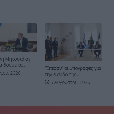
ση Μητσοτάκη –
 δούμε τα...
Τη
“Έπεσαν” οι υπογραφές για
λίου, 2026
Μη
την είσοδο της...
5 Αυγούστου, 2026