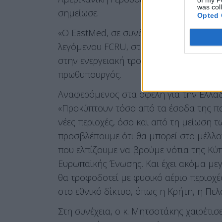
was col
σημείωσε.
Opted 
«Ο EastMed, σε συνδυασμό με την κατα
λεγόμενου FCRU, στην Αλεξανδρούπολη,
στην ενεργειακή τροφοδοσία της Ανατολ
πρωθυπουργός.
Αναφερόμενος στα οφέλη για την Ελλάδ
«Προκύπτουν τόσο από τα έσοδα της π
νέες περιοχές, όσο και από τη μείωση τ
προσβλέπουμε ότι θα μπορεί στο μέλλο
που ελπίζουμε να βρούμε νότια της Κύπ
Ευρωπαϊκής Ένωσης. Και έχει ακόμα μεγ
θα τροφοδοτεί με φυσικό αέριο περιοχ
στο εθνικό δίκτυο, όπως η Κρήτη, η Πε
Στη συνέχεια, ο κ. Μητσοτάκης χαιρέτισ