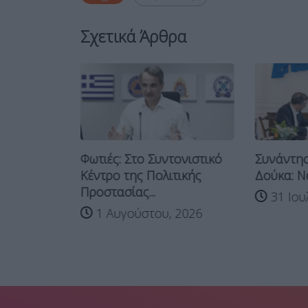
Σχετικά Άρθρα
Φωτιές: Στο Συντονιστικό
Συνάντη
Κέντρο της Πολιτικής
Δούκα: Να
Προστασίας...
31 Ιου
ό της
1 Αυγούστου, 2026
ασίας για
 2026