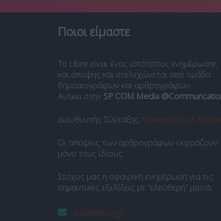
Ποιοι είμαστε
Το Libre είναι ένας ιστότοπος ενημέρωσης
και άποψης και στελεχώνεται από ομάδα
δημοσιογράφων και αρθρογράφων.
Ανήκει στην
SP COM Media @Communcatio
Διευθυντής Σύνταξης:
Παναγιώτης Ι. Δρίβα
Οι απόψεις των αρθρογράφων εκφράζουν
μόνο τους ίδιους.
Στόχος μας η σφαιρική ενημέρωση για τις
σημαντικές εξελίξεις με “ελεύθερη” ματιά.
info@libre.gr