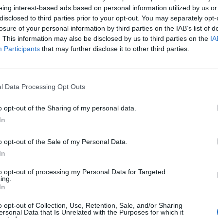
τυπα.
eing interest-based ads based on personal information utilized by us or
disclosed to third parties prior to your opt-out. You may separately opt-
ειλε το «εκπληκτικό θράσος» της Ουάσινγκτον,
losure of your personal information by third parties on the IAB’s list of
 Βαγδάτη σε ένδειξη διαμαρτυρίας για τους
. This information may also be disclosed by us to third parties on the
IA
Participants
that may further disclose it to other third parties.
αν αποτέλεσμα να σκοτωθούν τουλάχιστον 25
άχ.
l Data Processing Opt Outs
o opt-out of the Sharing of my personal data.
 και των ΗΠΑ – μετατρέπεται για ακόμα μια
In
σα στην υπερδύναμη και την Ισλαμική
ήσει σε κλιμάκωση και ακόμη και σε
o opt-out of the Sale of my Personal Data.
In
θεση με ρουκέτες εναντίον βάσης του ιρακινού
to opt-out of processing my Personal Data for Targeted
ing.
μερικανός συμβασιούχος ιδιωτικής εταιρείας
In
ιακής, αμερικανικά αεροσκάφη ανταπέδωσαν την
o opt-out of Collection, Use, Retention, Sale, and/or Sharing
άεμπ Χεζμπολάχ («Ταξιαρχίες του Κόμματος του
ersonal Data that Is Unrelated with the Purposes for which it