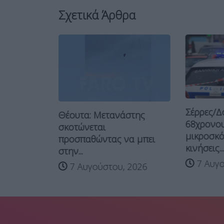
Σχετικά Άρθρα
Σέρρες/Δ
Θέουτα: Μετανάστης
68χρονου
σκοτώνεται
λησάκι
μικροσκόπ
προσπαθώντας να μπει
κινήσεις...
στην...
ς και...
7 Αυγο
7 Αυγούστου, 2026
 2026