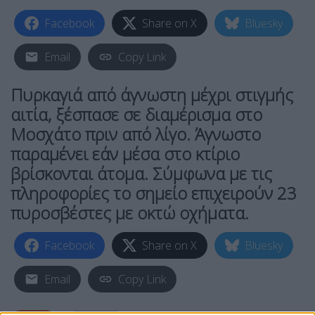
Facebook
Share on X
Bluesky
Email
Copy Link
Πυρκαγιά από άγνωστη μέχρι στιγμής
αιτία, ξέσπασε σε διαμέρισμα στο
Μοσχάτο πριν από λίγο. Άγνωστο
παραμένει εάν μέσα στο κτίριο
βρίσκονται άτομα. Σύμφωνα με τις
πληροφορίες το σημείο επιχειρούν 23
πυροσβέστες με οκτώ οχήματα.
Facebook
Share on X
Bluesky
Email
Copy Link