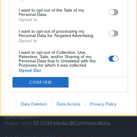
I want to opt-out of the Sale of my
Personal Data.
Opted In
I want to opt-out of processing my
Personal Data for Targeted Advertising.
Opted In
I want to opt-out of Collection, Use,
Retention, Sale, and/or Sharing of my
Personal Data that Is Unrelated with the
Purposes for which it was collected.
Opted Out
Ποιοι είμαστε
CONFIRM
Το Libre είναι ένας ιστότοπος ενημέρωσης και άποψης
Data Deletion
Data Access
Privacy Policy
και στελεχώνεται από ομάδα δημοσιογράφων και
αρθρογράφων.
Ανήκει στην
SP COM Media @Communcations
.