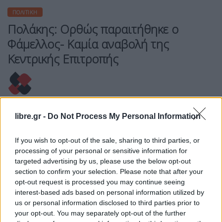
ΠΟΛΙΤΙΚΉ
Πολάκης: Ορθώς παραιτήθηκε ο
Φάμελλος- Καμία αναβολή της
Κεντρικής Επιτροπής
Η Συντακτική ομάδα του Libre
libre.gr -
Do Not Process My Personal Information
9 Ιουλίου, 2026
Σαφές μήνυμα ότι δεν τίθεται θέμα αναβολής της
If you wish to opt-out of the sale, sharing to third parties, or
συνεδρίασης της Κεντρικής Επιτροπής
processing of your personal or sensitive information for
του ΣΥΡΙΖΑ-ΠΣ έστειλε ο Παύλος Πολάκης, μετά
targeted advertising by us, please use the below opt-out
την παραίτηση του Σωκράτη Φάμελλου από την
section to confirm your selection. Please note that after your
opt-out request is processed you may continue seeing
προεδρία του κόμματος.
interest-based ads based on personal information utilized by
ΠΕΡΙΣΣΌΤΕΡΑ ...
us or personal information disclosed to third parties prior to
your opt-out. You may separately opt-out of the further