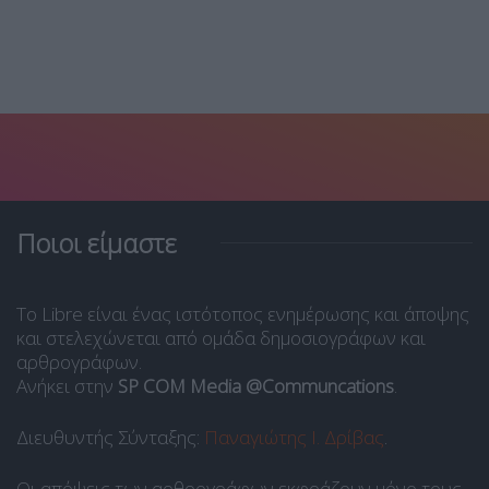
Ποιοι είμαστε
Το Libre είναι ένας ιστότοπος ενημέρωσης και άποψης
και στελεχώνεται από ομάδα δημοσιογράφων και
αρθρογράφων.
Ανήκει στην
SP COM Media @Communcations
.
Διευθυντής Σύνταξης:
Παναγιώτης Ι. Δρίβας
.
Οι απόψεις των αρθρογράφων εκφράζουν μόνο τους