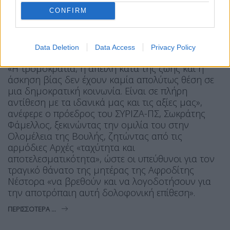
CONFIRM
Η Συντακτική ομάδα του Libre
Data Deletion
Data Access
Privacy Policy
2 Ιουλίου, 2026
«Η τρομοκρατία, η απειλή κατά της ζωής και η
άσκηση βίας δεν έχουν καμία απολύτως θέση σε
μια δημοκρατική κοινωνία. Είναι σε πλήρη
αντίθεση με τα ιδανικά μας και τις αξίες μας»,
ανέφερε ο πρόεδρος του ΣΥΡΙΖΑ-ΠΣ, Σωκράτης
Φάμελλος, ξεκινώντας την ομιλία του στην
Ολομέλεια της Βουλής, ζητώντας από τις
αρμόδιες Αρχές «ταχύτητα και
αποτελεσματικότητα», ώστε οι υπεύθυνοι για τον
τραγικό θάνατο της μητέρας της Αφροδίτης
Νέστορα «να βρεθούν και να λογοδοτήσουν για
την αποτρόπαιη αυτή δολοφονική επίθεση».
ΠΕΡΙΣΣΌΤΕΡΑ ...