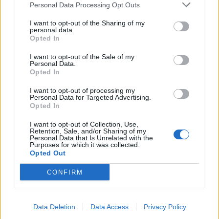
Personal Data Processing Opt Outs
Η Συντακτική ομάδα του Libre
24 Ιουνίου, 2026
I want to opt-out of the Sharing of my
personal data.
Την απέλαση αλλοδαπού, με νόμιμη άδεια
Opted In
διανομής, ανακοίνωσε ο Θάνος Πλεύρης, καθώς
I want to opt-out of the Sale of my
με ανάρτηση του καλεί μετανάστες να έλθουν
Personal Data.
παράνομα στο Ναύπλιο «γιατί κανείς δεν τους
Opted In
ελέγχει».
I want to opt-out of processing my
ΠΕΡΙΣΣΌΤΕΡΑ ...
Personal Data for Targeted Advertising.
Opted In
I want to opt-out of Collection, Use,
Retention, Sale, and/or Sharing of my
Personal Data that Is Unrelated with the
Purposes for which it was collected.
Opted Out
CONFIRM
Data Deletion
Data Access
Privacy Policy