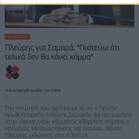
BACKSTAGE
Πλεύρης για Σαμαρά: “Πιστεύω ότι
τελικά δεν θα κάνει κόμμα”
Η Συντακτική ομάδα του Libre
15 Ιουνίου, 2026
Την εκτίμησή του σχετικά με το αν ο πρώην
πρωθυπουργός Αντώνης Σαμαράς θα προχωρήσει
στην ίδρυση νέου κόμματος εξέφρασε σήμερα ο
υπουργός Μετανάστευσης και Ασύλου, Θάνος
Πλεύρης, μιλώντας στο Action24.