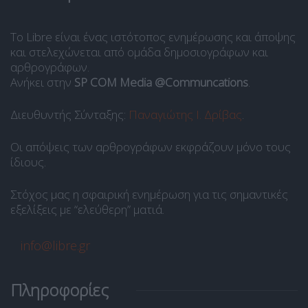
Το Libre είναι ένας ιστότοπος ενημέρωσης και άποψης
και στελεχώνεται από ομάδα δημοσιογράφων και
αρθρογράφων.
Ανήκει στην
SP COM Media @Communcations
.
Διευθυντής Σύνταξης:
Παναγιώτης Ι. Δρίβας
.
Οι απόψεις των αρθρογράφων εκφράζουν μόνο τους
ίδιους.
Στόχος μας η σφαιρική ενημέρωση για τις σημαντικές
εξελίξεις με “ελεύθερη” ματιά.
info@libre.gr
Πληροφορίες